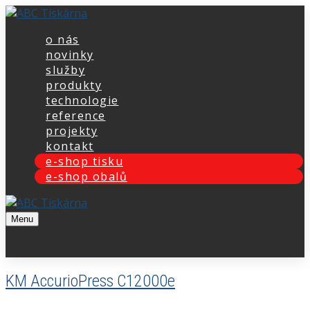
Přeskočit
Menu
Zavřeno
na
o nás
obsah
novinky
služby
produkty
technologie
reference
projekty
kontakt
e-shop tisku
e-shop obalů
Menu
KM AccurioPress C12000e