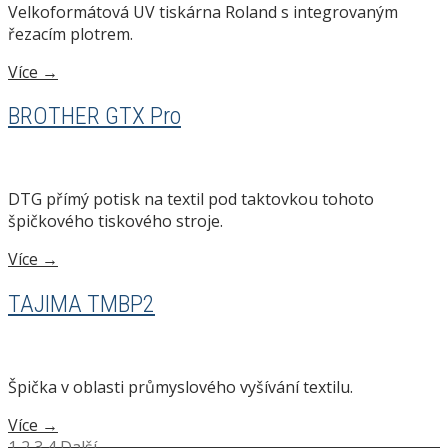
Velkoformátová UV tiskárna Roland s integrovaným
řezacím plotrem.
Více →
BROTHER GTX Pro
DTG přímý potisk na textil pod taktovkou tohoto
špičkového tiskového stroje.
Více →
TAJIMA TMBP2
Špička v oblasti průmyslového vyšívání textilu.
Více →
1
2
3
4
Další