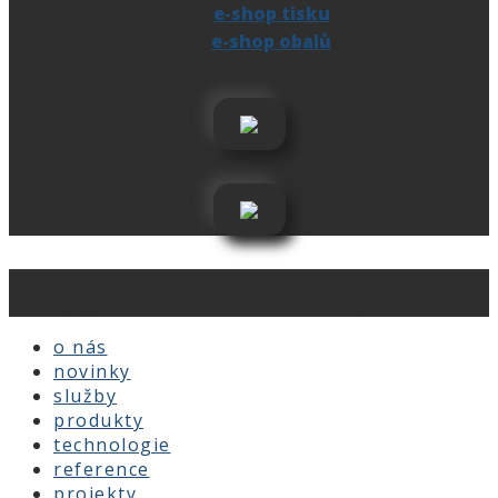
e-shop tisku
e-shop obalů
Copyright © 2026 ABC Tiskárna – All Rights Reserved
o nás
novinky
služby
produkty
technologie
reference
projekty